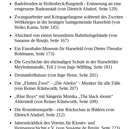
Badefreuden in Hollenbeck/Bargstedt - Erinnerung an eine
vergessene Badeanstalt (von Dietrich Alsdorf, Seite 129)
Zwangsarbeiter und Kriegsgefangene während des Zweiten
Weltkrieges in der heutigen Samtgemeinde Harsefeld (von
Heiko Kania, Seite 145)
Abschied von einem besonderen Bahnhofsgebäude (von
Susanne de Bruijn, Seite 167)
Ein Eisenbahn-Museum für Harsefeld (von Dieter-Theodor
Bohlmann, Seite 173)
Die Geschichte der ehemaligen Schule in der Harsefelder
Meybohmstraße, Teil 2 (von Ingo Wilfling, Seite 181)
Dreimäderlhäuser (von Inge Heise, Seite 201)
Die „Flotten Zwei“ - „Die Ahelos“ - Musiker für alle Fälle
(von Reiner Klintworth, Seite 207)
„Blue Boys“ mit Sängerin Monika „The black shouts“
Ahlerstedt (von Reiner Klintworth, Seite 209)
Die Rosenbornquelle - eine Rückschau in Bildern (von
Dietrich Alsdorf, Seite 212)
Jahresrückblick des Vereins für Kloster- und
Heimatgeschichte e.V. (von Susanne de Bruijn, Seite 223)