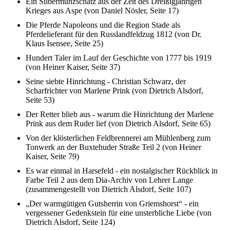
Ein Silbermünzschatz aus der Zeit des Dreißigjährigen
Krieges aus Aspe (von Daniel Nösler, Seite 17)
Die Pferde Napoleons und die Region Stade als
Pferdelieferant für den Russlandfeldzug 1812 (von Dr.
Klaus Isensee, Seite 25)
Hundert Taler im Lauf der Geschichte von 1777 bis 1919
(von Heiner Kaiser, Seite 37)
Seine siebte Hinrichtung - Christian Schwarz, der
Scharfrichter von Marlene Prink (von Dietrich Alsdorf,
Seite 53)
Der Retter blieb aus - warum die Hinrichtung der Marlene
Prink aus dem Ruder lief (von Dietrich Alsdorf, Seite 65)
Von der klösterlichen Feldbrennerei am Mühlenberg zum
Tonwerk an der Buxtehuder Straße Teil 2 (von Heiner
Kaiser, Seite 79)
Es war einmal in Harsefeld - ein nostalgischer Rückblick in
Farbe Teil 2 aus dem Dia-Archiv von Lehrer Lange
(zusammengestellt von Dietrich Alsdorf, Seite 107)
„Der warmgütigen Gutsherrin von Griemshorst“ - ein
vergessener Gedenkstein für eine unsterbliche Liebe (von
Dietrich Alsdorf, Seite 124)