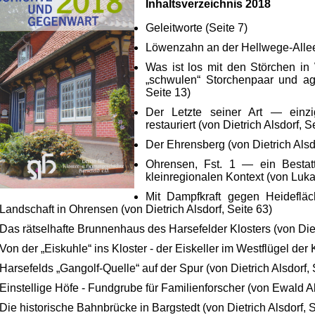
Inhaltsverzeichnis 2018
Geleitworte (Seite 7)
Löwenzahn an der Hellwege-Allee
Was ist los mit den Störchen i
„schwulen“ Storchenpaar und ag
Seite 13)
Der Letzte seiner Art — einz
restauriert (von Dietrich Alsdorf, S
Der Ehrensberg (von Dietrich Alsdo
Ohrensen, Fst. 1 — ein Bestatt
kleinregionalen Kontext (von Luka
Mit Dampfkraft gegen Heidefläc
Landschaft in Ohrensen (von Dietrich Alsdorf, Seite 63)
Das rätselhafte Brunnenhaus des Harsefelder Klosters (von Dietr
Von der „Eiskuhle“ ins Kloster - der Eiskeller im Westflügel der 
Harsefelds „Gangolf-Quelle“ auf der Spur (von Dietrich Alsdorf, 
Einstellige Höfe - Fundgrube für Familienforscher (von Ewald Al
Die historische Bahnbrücke in Bargstedt (von Dietrich Alsdorf, S