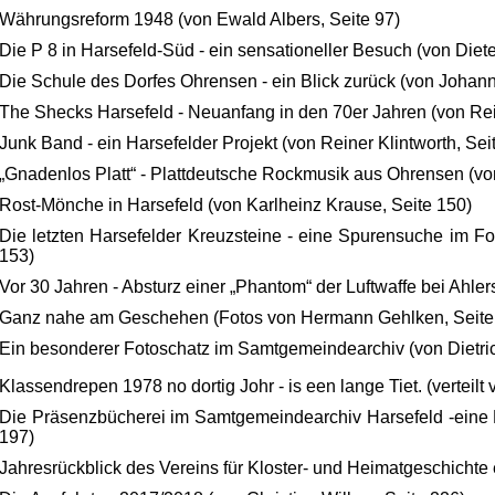
Währungsreform 1948 (von Ewald Albers, Seite 97)
Die P 8 in Harsefeld-Süd - ein sensationeller Besuch (von Die
Die Schule des Dorfes Ohrensen - ein Blick zurück (von Johan
The Shecks Harsefeld - Neuanfang in den 70er Jahren (von Rein
Junk Band - ein Harsefelder Projekt (von Reiner Klintworth, Sei
„Gnadenlos Platt“ - Plattdeutsche Rockmusik aus Ohrensen (von 
Rost-Mönche in Harsefeld (von Karlheinz Krause, Seite 150)
Die letzten Harsefelder Kreuzsteine - eine Spurensuche im For
153)
Vor 30 Jahren - Absturz einer „Phantom“ der Luftwaffe bei Ahlers
Ganz nahe am Geschehen (Fotos von Hermann Gehlken, Seite
Ein besonderer Fotoschatz im Samtgemeindearchiv (von Dietrich
Klassendrepen 1978 no dortig Johr - is een lange Tiet. (verteilt
Die Präsenzbücherei im Samtgemeindearchiv Harsefeld -eine B
197)
Jahresrückblick des Vereins für Kloster- und Heimatgeschichte